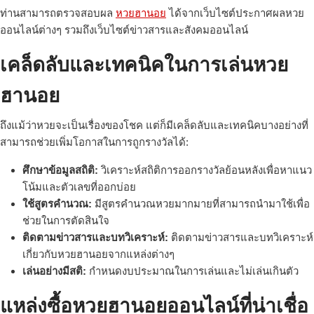
ท่านสามารถตรวจสอบผล
หวยฮานอย
ได้จากเว็บไซต์ประกาศผลหวย
ออนไลน์ต่างๆ รวมถึงเว็บไซต์ข่าวสารและสังคมออนไลน์
เคล็ดลับและเทคนิคในการเล่นหวย
ฮานอย
ถึงแม้ว่าหวยจะเป็นเรื่องของโชค แต่ก็มีเคล็ดลับและเทคนิคบางอย่างที่
สามารถช่วยเพิ่มโอกาสในการถูกรางวัลได้:
ศึกษาข้อมูลสถิติ:
วิเคราะห์สถิติการออกรางวัลย้อนหลังเพื่อหาแนว
โน้มและตัวเลขที่ออกบ่อย
ใช้สูตรคำนวณ:
มีสูตรคำนวณหวยมากมายที่สามารถนำมาใช้เพื่อ
ช่วยในการตัดสินใจ
ติดตามข่าวสารและบทวิเคราะห์:
ติดตามข่าวสารและบทวิเคราะห์
เกี่ยวกับหวยฮานอยจากแหล่งต่างๆ
เล่นอย่างมีสติ:
กำหนดงบประมาณในการเล่นและไม่เล่นเกินตัว
แหล่งซื้อหวยฮานอยออนไลน์ที่น่าเชื่อ