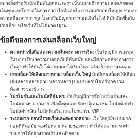
อย่างยิ่งสำหรับนักเดิมพันทุกคน เพราะนั่นหมายถึงความปลอดภัยของ
เงินทุนและโอกาสในการทำกำไรที่แท้จริง การเล่นกับเว็บใหญ่จะช่วยลด
ความเสี่ยงจากการถูกโกง หรือปัญหาการถอนเงินไม่ได้ ที่มักเกิดขึ้นกับ
เว็บเล็กๆ หรือเว็บที่ไม่ได้มาตรฐาน
ข้อดีของการเล่นสล็อตเว็บใหญ่
ความน่าเชื่อถือและความมั่นคงทางการเงิน:
เว็บใหญ่มีการลงทุน
ในระบบรักษาความปลอดภัยที่ทันสมัย และมีสภาพคล่องทางการ
เงินสูง ทำให้มั่นใจได้ว่าคุณจะได้รับเงินรางวัลจริงอย่างแน่นอน
เกมสล็อตให้เลือกมากมาย:
สล็อตเว็บใหญ่
มักมีเกมสล็อตให้เลือก
เล่นหลากหลายค่าย หลากหลายรูปแบบ ตอบโจทย์ทุกความ
ต้องการของผู้เล่น
โปรโมชั่นและโบนัสที่คุ้มค่า:
เว็บใหญ่มีการจัดโปรโมชั่นและ
โบนัสต่างๆ มากมาย เพื่อดึงดูดและรักษาผู้เล่น เช่น โบนัสต้อนรับ
โบนัสฝากเงิน โบนัสคืนเงิน และโปรแกรม VIP
ระบบฝาก-ถอนที่รวดเร็วและสะดวกสบาย:
เว็บใหญ่มีระบบฝาก-
ถอนที่ทันสมัย รองรับหลากหลายช่องทาง ทำให้คุณสามารถทำ
รายการได้อย่างรวดเร็วและง่ายดาย